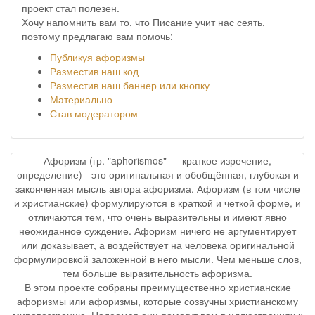
проект стал полезен.
Хочу напомнить вам то, что Писание учит нас сеять,
поэтому предлагаю вам помочь:
Публикуя афоризмы
Разместив наш код
Разместив наш баннер или кнопку
Материально
Став модератором
Афоризм (гр. "aphorismos" — краткое изречение,
определение) - это оригинальная и обобщённая, глубокая и
законченная мысль автора афоризма. Афоризм (в том числе
и христианские) формулируются в краткой и четкой форме, и
отличаются тем, что очень выразительны и имеют явно
неожиданное суждение. Афоризм ничего не аргументирует
или доказывает, а воздействует на человека оригинальной
формулировкой заложенной в него мысли. Чем меньше слов,
тем больше выразительность афоризма.
В этом проекте собраны преимущественно христианские
афоризмы или афоризмы, которые созвучны христианскому
мировоззрению. Надеемся они помогут вам в иллюстрациях к