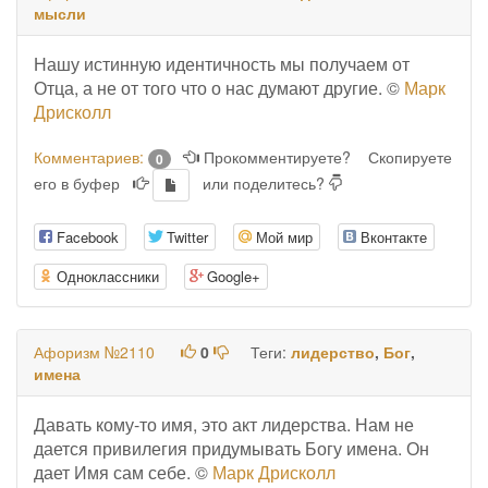
мысли
Нашу истинную идентичность мы получаем от
Отца, а не от того что о нас думают другие. ©
Марк
Дрисколл
Комментариев:
Прокомментируете?
Скопируете
0
его в буфер
или поделитесь?
Facebook
Twitter
Мой мир
Вконтакте
Одноклассники
Google+
Афоризм №2110
0
Теги:
лидерство
,
Бог
,
имена
Давать кому-то имя, это акт лидерства. Нам не
дается привилегия придумывать Богу имена. Он
дает Имя сам себе. ©
Марк Дрисколл