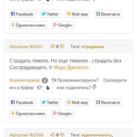
Facebook
Twitter
Мой мир
Вконтакте
Одноклассники
Google+
Афоризм №2431
0
Теги:
страдание
Страдать тяжело. Но еще тяжелее - страдать без
Сострадающего. ©
Марк Дрисколл
Комментариев:
Прокомментируете?
Скопируете
0
его в буфер
или поделитесь?
Facebook
Twitter
Мой мир
Вконтакте
Одноклассники
Google+
Афоризм №2389
0
Теги:
идентичность
,