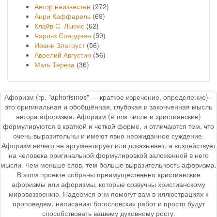
Автор неизвестен
(272)
Анри Каффарель
(69)
Клайв С. Льюис
(62)
Чарльз Сперджен
(59)
Иоанн Златоуст
(56)
Аврелий Августин
(56)
Мать Тереза
(36)
Афоризм (гр. "aphorismos" — краткое изречение, определение) -
это оригинальная и обобщённая, глубокая и законченная мысль
автора афоризма. Афоризм (в том числе и христианские)
формулируются в краткой и четкой форме, и отличаются тем, что
очень выразительны и имеют явно неожиданное суждение.
Афоризм ничего не аргументирует или доказывает, а воздействует
на человека оригинальной формулировкой заложенной в него
мысли. Чем меньше слов, тем больше выразительность афоризма.
В этом проекте собраны преимущественно христианские
афоризмы или афоризмы, которые созвучны христианскому
мировоззрению. Надеемся они помогут вам в иллюстрациях к
проповедям, написанию богословских работ и просто будут
способствовать вашему духовному росту.