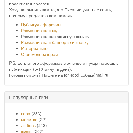
проект стал полезен.
Хочу напомнить вам то, что Писание учит нас сеять,
поэтому предлагаю вам помочь:
Публикуя афоризмы
Разместив наш код
Разместив на нас активную ссылку
Разместив наш баннер или кнопку
Материально
Став модератором
P.S. Есть много афоризмов в эл.виде и нужда помощь в
публикации (5-10 минут в день).
Готовы помочь? Пишите на jon4god(собака)mail.ru
Популярные теги
вера
(233)
молитва
(221)
любовь
(213)
жизнь
(207)