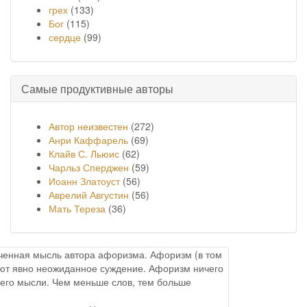
грех
(133)
Бог
(115)
сердце
(99)
Самые продуктивные авторы
Автор неизвестен
(272)
Анри Каффарель
(69)
Клайв С. Льюис
(62)
Чарльз Сперджен
(59)
Иоанн Златоуст
(56)
Аврелий Августин
(56)
Мать Тереза
(36)
онченная мысль автора афоризма. Афоризм (в том
меют явно неожиданное суждение. Афоризм ничего
него мысли. Чем меньше слов, тем больше