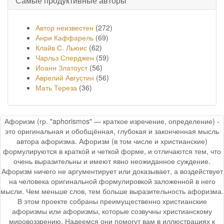
Самые продуктивные авторы
Автор неизвестен
(272)
Анри Каффарель
(69)
Клайв С. Льюис
(62)
Чарльз Сперджен
(59)
Иоанн Златоуст
(56)
Аврелий Августин
(56)
Мать Тереза
(36)
Афоризм (гр. "aphorismos" — краткое изречение, определение) -
это оригинальная и обобщённая, глубокая и законченная мысль
автора афоризма. Афоризм (в том числе и христианские)
формулируются в краткой и четкой форме, и отличаются тем, что
очень выразительны и имеют явно неожиданное суждение.
Афоризм ничего не аргументирует или доказывает, а воздействует
на человека оригинальной формулировкой заложенной в него
мысли. Чем меньше слов, тем больше выразительность афоризма.
В этом проекте собраны преимущественно христианские
афоризмы или афоризмы, которые созвучны христианскому
мировоззрению. Надеемся они помогут вам в иллюстрациях к