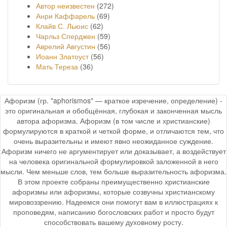
Автор неизвестен
(272)
Анри Каффарель
(69)
Клайв С. Льюис
(62)
Чарльз Сперджен
(59)
Аврелий Августин
(56)
Иоанн Златоуст
(56)
Мать Тереза
(36)
Афоризм (гр. "aphorismos" — краткое изречение, определение) -
это оригинальная и обобщённая, глубокая и законченная мысль
автора афоризма. Афоризм (в том числе и христианские)
формулируются в краткой и четкой форме, и отличаются тем, что
очень выразительны и имеют явно неожиданное суждение.
Афоризм ничего не аргументирует или доказывает, а воздействует
на человека оригинальной формулировкой заложенной в него
мысли. Чем меньше слов, тем больше выразительность афоризма.
В этом проекте собраны преимущественно христианские
афоризмы или афоризмы, которые созвучны христианскому
мировоззрению. Надеемся они помогут вам в иллюстрациях к
проповедям, написанию богословских работ и просто будут
способствовать вашему духовному росту.