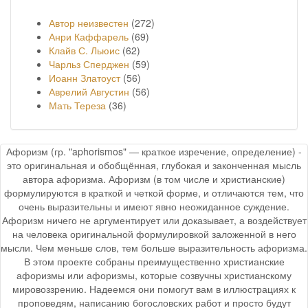
Автор неизвестен
(272)
Анри Каффарель
(69)
Клайв С. Льюис
(62)
Чарльз Сперджен
(59)
Иоанн Златоуст
(56)
Аврелий Августин
(56)
Мать Тереза
(36)
Афоризм (гр. "aphorismos" — краткое изречение, определение) -
это оригинальная и обобщённая, глубокая и законченная мысль
автора афоризма. Афоризм (в том числе и христианские)
формулируются в краткой и четкой форме, и отличаются тем, что
очень выразительны и имеют явно неожиданное суждение.
Афоризм ничего не аргументирует или доказывает, а воздействует
на человека оригинальной формулировкой заложенной в него
мысли. Чем меньше слов, тем больше выразительность афоризма.
В этом проекте собраны преимущественно христианские
афоризмы или афоризмы, которые созвучны христианскому
мировоззрению. Надеемся они помогут вам в иллюстрациях к
проповедям, написанию богословских работ и просто будут