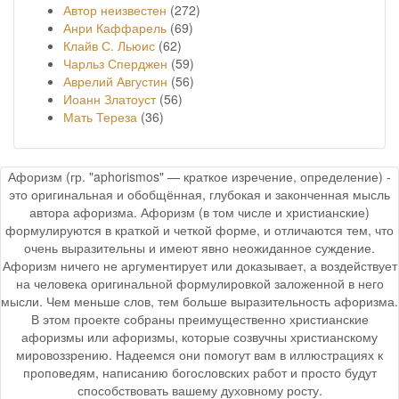
Автор неизвестен
(272)
Анри Каффарель
(69)
Клайв С. Льюис
(62)
Чарльз Сперджен
(59)
Аврелий Августин
(56)
Иоанн Златоуст
(56)
Мать Тереза
(36)
Афоризм (гр. "aphorismos" — краткое изречение, определение) -
это оригинальная и обобщённая, глубокая и законченная мысль
автора афоризма. Афоризм (в том числе и христианские)
формулируются в краткой и четкой форме, и отличаются тем, что
очень выразительны и имеют явно неожиданное суждение.
Афоризм ничего не аргументирует или доказывает, а воздействует
на человека оригинальной формулировкой заложенной в него
мысли. Чем меньше слов, тем больше выразительность афоризма.
В этом проекте собраны преимущественно христианские
афоризмы или афоризмы, которые созвучны христианскому
мировоззрению. Надеемся они помогут вам в иллюстрациях к
проповедям, написанию богословских работ и просто будут
способствовать вашему духовному росту.