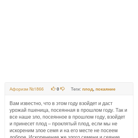
Афоризм №1866
0
Теги:
плод
,
покаяние
Вам известно, что в этом году взойдет и даст
урожай пшеница, посеянная в прошлом году. Так и
все наше зло, посеянное в прошлом году, взойдет
и принесет плод – проклятый плод, если мы не
искореним злое семя и на его месте не посеем
доброе. Искоренение же злого семени и сеяние