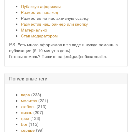
Публикуя афоризмы
Разместив наш код
Разместив на нас активную ссылку
Разместив наш баннер или кнопку
Материально
Став модератором
P.S. Есть много афоризмов в эл.виде и нужда помощь в
публикации (5-10 минут в день).
Готовы помочь? Пишите на jon4god(собака)mail.ru
Популярные теги
вера
(233)
молитва
(221)
любовь
(213)
жизнь
(207)
грех
(133)
Бог
(115)
сердце
(99)