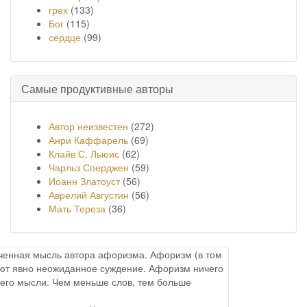
грех
(133)
Бог
(115)
сердце
(99)
Самые продуктивные авторы
Автор неизвестен
(272)
Анри Каффарель
(69)
Клайв С. Льюис
(62)
Чарльз Сперджен
(59)
Иоанн Златоуст
(56)
Аврелий Августин
(56)
Мать Тереза
(36)
онченная мысль автора афоризма. Афоризм (в том
меют явно неожиданное суждение. Афоризм ничего
него мысли. Чем меньше слов, тем больше