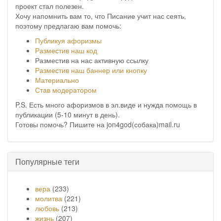
проект стал полезен.
Хочу напомнить вам то, что Писание учит нас сеять,
поэтому предлагаю вам помочь:
Публикуя афоризмы
Разместив наш код
Разместив на нас активную ссылку
Разместив наш баннер или кнопку
Материально
Став модератором
P.S. Есть много афоризмов в эл.виде и нужда помощь в
публикации (5-10 минут в день).
Готовы помочь? Пишите на jon4god(собака)mail.ru
Популярные теги
вера
(233)
молитва
(221)
любовь
(213)
жизнь
(207)