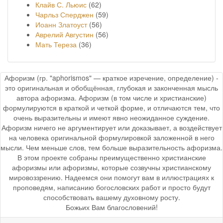
Клайв С. Льюис
(62)
Чарльз Сперджен
(59)
Иоанн Златоуст
(56)
Аврелий Августин
(56)
Мать Тереза
(36)
Афоризм (гр. "aphorismos" — краткое изречение, определение) -
это оригинальная и обобщённая, глубокая и законченная мысль
автора афоризма. Афоризм (в том числе и христианские)
формулируются в краткой и четкой форме, и отличаются тем, что
очень выразительны и имеют явно неожиданное суждение.
Афоризм ничего не аргументирует или доказывает, а воздействует
на человека оригинальной формулировкой заложенной в него
мысли. Чем меньше слов, тем больше выразительность афоризма.
В этом проекте собраны преимущественно христианские
афоризмы или афоризмы, которые созвучны христианскому
мировоззрению. Надеемся они помогут вам в иллюстрациях к
проповедям, написанию богословских работ и просто будут
способствовать вашему духовному росту.
Божьих Вам благословений!