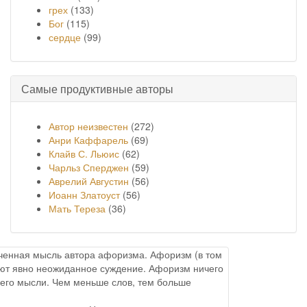
грех
(133)
Бог
(115)
сердце
(99)
Самые продуктивные авторы
Автор неизвестен
(272)
Анри Каффарель
(69)
Клайв С. Льюис
(62)
Чарльз Сперджен
(59)
Аврелий Августин
(56)
Иоанн Златоуст
(56)
Мать Тереза
(36)
онченная мысль автора афоризма. Афоризм (в том
меют явно неожиданное суждение. Афоризм ничего
него мысли. Чем меньше слов, тем больше