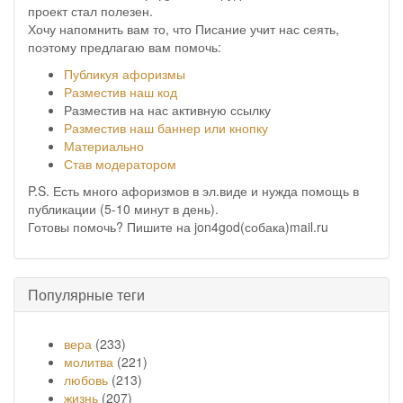
проект стал полезен.
Хочу напомнить вам то, что Писание учит нас сеять,
поэтому предлагаю вам помочь:
Публикуя афоризмы
Разместив наш код
Разместив на нас активную ссылку
Разместив наш баннер или кнопку
Материально
Став модератором
P.S. Есть много афоризмов в эл.виде и нужда помощь в
публикации (5-10 минут в день).
Готовы помочь? Пишите на jon4god(собака)mail.ru
Популярные теги
вера
(233)
молитва
(221)
любовь
(213)
жизнь
(207)