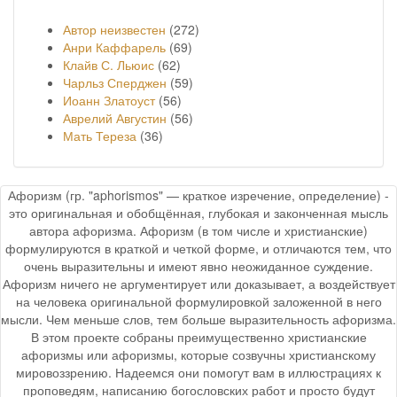
Автор неизвестен
(272)
Анри Каффарель
(69)
Клайв С. Льюис
(62)
Чарльз Сперджен
(59)
Иоанн Златоуст
(56)
Аврелий Августин
(56)
Мать Тереза
(36)
Афоризм (гр. "aphorismos" — краткое изречение, определение) -
это оригинальная и обобщённая, глубокая и законченная мысль
автора афоризма. Афоризм (в том числе и христианские)
формулируются в краткой и четкой форме, и отличаются тем, что
очень выразительны и имеют явно неожиданное суждение.
Афоризм ничего не аргументирует или доказывает, а воздействует
на человека оригинальной формулировкой заложенной в него
мысли. Чем меньше слов, тем больше выразительность афоризма.
В этом проекте собраны преимущественно христианские
афоризмы или афоризмы, которые созвучны христианскому
мировоззрению. Надеемся они помогут вам в иллюстрациях к
проповедям, написанию богословских работ и просто будут