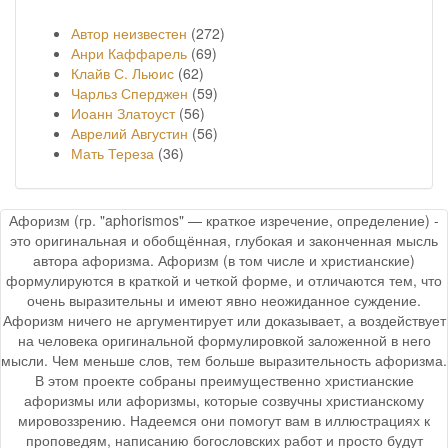
Автор неизвестен
(272)
Анри Каффарель
(69)
Клайв С. Льюис
(62)
Чарльз Сперджен
(59)
Иоанн Златоуст
(56)
Аврелий Августин
(56)
Мать Тереза
(36)
Афоризм (гр. "aphorismos" — краткое изречение, определение) -
это оригинальная и обобщённая, глубокая и законченная мысль
автора афоризма. Афоризм (в том числе и христианские)
формулируются в краткой и четкой форме, и отличаются тем, что
очень выразительны и имеют явно неожиданное суждение.
Афоризм ничего не аргументирует или доказывает, а воздействует
на человека оригинальной формулировкой заложенной в него
мысли. Чем меньше слов, тем больше выразительность афоризма.
В этом проекте собраны преимущественно христианские
афоризмы или афоризмы, которые созвучны христианскому
мировоззрению. Надеемся они помогут вам в иллюстрациях к
проповедям, написанию богословских работ и просто будут