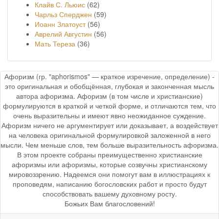
Клайв С. Льюис
(62)
Чарльз Сперджен
(59)
Иоанн Златоуст
(56)
Аврелий Августин
(56)
Мать Тереза
(36)
Афоризм (гр. "aphorismos" — краткое изречение, определение) -
это оригинальная и обобщённая, глубокая и законченная мысль
автора афоризма. Афоризм (в том числе и христианские)
формулируются в краткой и четкой форме, и отличаются тем, что
очень выразительны и имеют явно неожиданное суждение.
Афоризм ничего не аргументирует или доказывает, а воздействует
на человека оригинальной формулировкой заложенной в него
мысли. Чем меньше слов, тем больше выразительность афоризма.
В этом проекте собраны преимущественно христианские
афоризмы или афоризмы, которые созвучны христианскому
мировоззрению. Надеемся они помогут вам в иллюстрациях к
проповедям, написанию богословских работ и просто будут
способствовать вашему духовному росту.
Божьих Вам благословений!