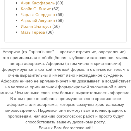
Анри Каффарель
(69)
Клайв С. Льюис
(62)
Чарльз Сперджен
(59)
Аврелий Августин
(56)
Иоанн Златоуст
(56)
Мать Тереза
(36)
Афоризм (гр. "aphorismos" — краткое изречение, определение) -
это оригинальная и обобщённая, глубокая и законченная мысль
автора афоризма. Афоризм (в том числе и христианские)
формулируются в краткой и четкой форме, и отличаются тем, что
очень выразительны и имеют явно неожиданное суждение.
Афоризм ничего не аргументирует или доказывает, а воздействует
на человека оригинальной формулировкой заложенной в него
мысли. Чем меньше слов, тем больше выразительность афоризма.
В этом проекте собраны преимущественно христианские
афоризмы или афоризмы, которые созвучны христианскому
мировоззрению. Надеемся они помогут вам в иллюстрациях к
проповедям, написанию богословских работ и просто будут
способствовать вашему духовному росту.
Божьих Вам благословений!