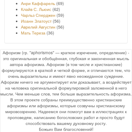
Анри Каффарель
(69)
Клайв С. Льюис
(62)
Чарльз Сперджен
(59)
Иоанн Златоуст
(56)
Аврелий Августин
(56)
Мать Тереза
(36)
Афоризм (гр. "aphorismos" — краткое изречение, определение) -
это оригинальная и обобщённая, глубокая и законченная мысль
автора афоризма. Афоризм (в том числе и христианские)
формулируются в краткой и четкой форме, и отличаются тем, что
очень выразительны и имеют явно неожиданное суждение.
Афоризм ничего не аргументирует или доказывает, а воздействует
на человека оригинальной формулировкой заложенной в него
мысли. Чем меньше слов, тем больше выразительность афоризма.
В этом проекте собраны преимущественно христианские
афоризмы или афоризмы, которые созвучны христианскому
мировоззрению. Надеемся они помогут вам в иллюстрациях к
проповедям, написанию богословских работ и просто будут
способствовать вашему духовному росту.
Божьих Вам благословений!