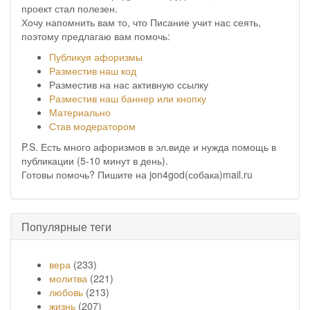
проект стал полезен.
Хочу напомнить вам то, что Писание учит нас сеять,
поэтому предлагаю вам помочь:
Публикуя афоризмы
Разместив наш код
Разместив на нас активную ссылку
Разместив наш баннер или кнопку
Материально
Став модератором
P.S. Есть много афоризмов в эл.виде и нужда помощь в
публикации (5-10 минут в день).
Готовы помочь? Пишите на jon4god(собака)mail.ru
Популярные теги
вера
(233)
молитва
(221)
любовь
(213)
жизнь
(207)