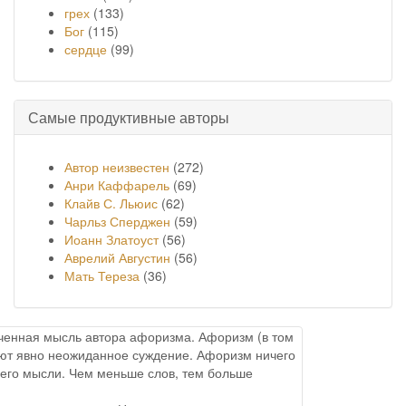
грех
(133)
Бог
(115)
сердце
(99)
Самые продуктивные авторы
Автор неизвестен
(272)
Анри Каффарель
(69)
Клайв С. Льюис
(62)
Чарльз Сперджен
(59)
Иоанн Златоуст
(56)
Аврелий Августин
(56)
Мать Тереза
(36)
онченная мысль автора афоризма. Афоризм (в том
меют явно неожиданное суждение. Афоризм ничего
него мысли. Чем меньше слов, тем больше