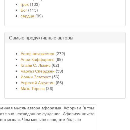
грех
(133)
Бог
(115)
сердце
(99)
Самые продуктивные авторы
Автор неизвестен
(272)
Анри Каффарель
(69)
Клайв С. Льюис
(62)
Чарльз Сперджен
(59)
Иоанн Златоуст
(56)
Аврелий Августин
(56)
Мать Тереза
(36)
онченная мысль автора афоризма. Афоризм (в том
меют явно неожиданное суждение. Афоризм ничего
него мысли. Чем меньше слов, тем больше