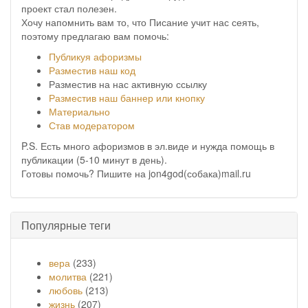
проект стал полезен.
Хочу напомнить вам то, что Писание учит нас сеять,
поэтому предлагаю вам помочь:
Публикуя афоризмы
Разместив наш код
Разместив на нас активную ссылку
Разместив наш баннер или кнопку
Материально
Став модератором
P.S. Есть много афоризмов в эл.виде и нужда помощь в
публикации (5-10 минут в день).
Готовы помочь? Пишите на jon4god(собака)mail.ru
Популярные теги
вера
(233)
молитва
(221)
любовь
(213)
жизнь
(207)