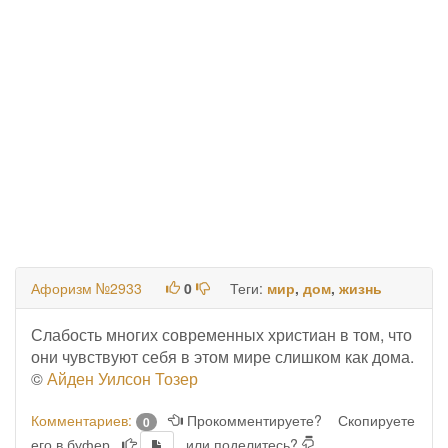
Афоризм №2933
0
Теги:
мир
,
дом
,
жизнь
Слабость многих современных христиан в том, что
они чувствуют себя в этом мире слишком как дома.
©
Айден Уилсон Тозер
Комментариев:
Прокомментируете?
Скопируете
0
его в буфер
или поделитесь?