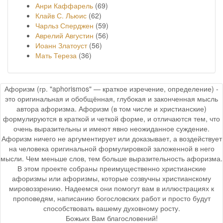
Анри Каффарель
(69)
Клайв С. Льюис
(62)
Чарльз Сперджен
(59)
Аврелий Августин
(56)
Иоанн Златоуст
(56)
Мать Тереза
(36)
Афоризм (гр. "aphorismos" — краткое изречение, определение) -
это оригинальная и обобщённая, глубокая и законченная мысль
автора афоризма. Афоризм (в том числе и христианские)
формулируются в краткой и четкой форме, и отличаются тем, что
очень выразительны и имеют явно неожиданное суждение.
Афоризм ничего не аргументирует или доказывает, а воздействует
на человека оригинальной формулировкой заложенной в него
мысли. Чем меньше слов, тем больше выразительность афоризма.
В этом проекте собраны преимущественно христианские
афоризмы или афоризмы, которые созвучны христианскому
мировоззрению. Надеемся они помогут вам в иллюстрациях к
проповедям, написанию богословских работ и просто будут
способствовать вашему духовному росту.
Божьих Вам благословений!