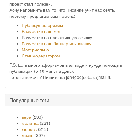
проект стал полезен.
Хочу напомнить вам то, что Писание учит нас сеять,
поэтому предлагаю вам помочь:
Публикуя афоризмы
Разместив наш код
Разместив на нас активную ссылку
Разместив наш баннер или кнопку
Материально
Став модератором
P.S. Есть много афоризмов в эл.виде и нужда помощь в
публикации (5-10 минут в день).
Готовы помочь? Пишите на jon4god(собака)mail.ru
Популярные теги
вера
(233)
молитва
(221)
любовь
(213)
жизнь
(207)