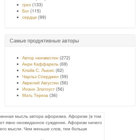
грех
(133)
Бог
(115)
сердце
(99)
Самые продуктивные авторы
Автор неизвестен
(272)
Анри Каффарель
(69)
Клайв С. Льюис
(62)
Чарльз Сперджен
(59)
Аврелий Августин
(56)
Иоанн Златоуст
(56)
Мать Тереза
(36)
онченная мысль автора афоризма. Афоризм (в том
меют явно неожиданное суждение. Афоризм ничего
него мысли. Чем меньше слов, тем больше