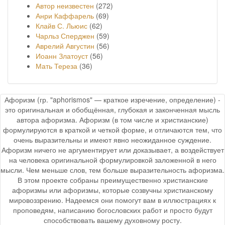
Автор неизвестен
(272)
Анри Каффарель
(69)
Клайв С. Льюис
(62)
Чарльз Сперджен
(59)
Аврелий Августин
(56)
Иоанн Златоуст
(56)
Мать Тереза
(36)
Афоризм (гр. "aphorismos" — краткое изречение, определение) -
это оригинальная и обобщённая, глубокая и законченная мысль
автора афоризма. Афоризм (в том числе и христианские)
формулируются в краткой и четкой форме, и отличаются тем, что
очень выразительны и имеют явно неожиданное суждение.
Афоризм ничего не аргументирует или доказывает, а воздействует
на человека оригинальной формулировкой заложенной в него
мысли. Чем меньше слов, тем больше выразительность афоризма.
В этом проекте собраны преимущественно христианские
афоризмы или афоризмы, которые созвучны христианскому
мировоззрению. Надеемся они помогут вам в иллюстрациях к
проповедям, написанию богословских работ и просто будут
способствовать вашему духовному росту.