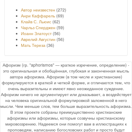
Автор неизвестен
(272)
Анри Каффарель
(69)
Клайв С. Льюис
(62)
Чарльз Сперджен
(59)
Иоанн Златоуст
(56)
Аврелий Августин
(56)
Мать Тереза
(36)
Афоризм (гр. "aphorismos" — краткое изречение, определение) -
это оригинальная и обобщённая, глубокая и законченная мысль
автора афоризма. Афоризм (в том числе и христианские)
формулируются в краткой и четкой форме, и отличаются тем, что
очень выразительны и имеют явно неожиданное суждение.
Афоризм ничего не аргументирует или доказывает, а воздействует
на человека оригинальной формулировкой заложенной в него
мысли. Чем меньше слов, тем больше выразительность афоризма.
В этом проекте собраны преимущественно христианские
афоризмы или афоризмы, которые созвучны христианскому
мировоззрению. Надеемся они помогут вам в иллюстрациях к
проповедям, написанию богословских работ и просто будут