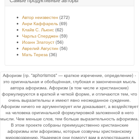
Самые продуктивные авторы
Автор неизвестен
(272)
Анри Каффарель
(69)
Клайв С. Льюис
(62)
Чарльз Сперджен
(59)
Иоанн Златоуст
(56)
Аврелий Августин
(56)
Мать Тереза
(36)
Афоризм (гр. "aphorismos" — краткое изречение, определение) -
это оригинальная и обобщённая, глубокая и законченная мысль
автора афоризма. Афоризм (в том числе и христианские)
формулируются в краткой и четкой форме, и отличаются тем, что
очень выразительны и имеют явно неожиданное суждение.
Афоризм ничего не аргументирует или доказывает, а воздействует
на человека оригинальной формулировкой заложенной в него
мысли. Чем меньше слов, тем больше выразительность афоризма.
В этом проекте собраны преимущественно христианские
афоризмы или афоризмы, которые созвучны христианскому
мировоззрению. Надеемся они помогут вам в иллюстрациях к