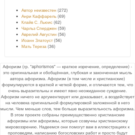
Автор неизвестен
(272)
Анри Каффарель
(69)
Клайв С. Льюис
(62)
Чарльз Сперджен
(59)
Аврелий Августин
(56)
Иоанн Златоуст
(56)
Мать Тереза
(36)
Афоризм (гр. "aphorismos" — краткое изречение, определение) -
это оригинальная и обобщённая, глубокая и законченная мысль
автора афоризма. Афоризм (в том числе и христианские)
формулируются в краткой и четкой форме, и отличаются тем, что
очень выразительны и имеют явно неожиданное суждение.
Афоризм ничего не аргументирует или доказывает, а воздействует
на человека оригинальной формулировкой заложенной в него
мысли. Чем меньше слов, тем больше выразительность афоризма.
В этом проекте собраны преимущественно христианские
афоризмы или афоризмы, которые созвучны христианскому
мировоззрению. Надеемся они помогут вам в иллюстрациях к
проповедям, написанию богословских работ и просто будут