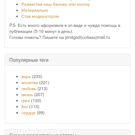
Разместив наш баннер или кнопку
Материально
Став модератором
P.S. Есть много афоризмов в эл.виде и нужда помощь в
публикации (5-10 минут в день).
Готовы помочь? Пишите на jon4god(собака)mail.ru
Популярные теги
вера
(233)
молитва
(221)
любовь
(213)
жизнь
(207)
грех
(133)
Бог
(115)
сердце
(99)