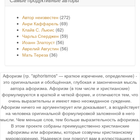
Самые продуктивные авторы
Автор неизвестен
(272)
Анри Каффарель
(69)
Клайв С. Льюис
(62)
Чарльз Сперджен
(59)
Иоанн Златоуст
(56)
Аврелий Августин
(56)
Мать Тереза
(36)
Афоризм (гр. "aphorismos" — краткое изречение, определение) -
это оригинальная и обобщённая, глубокая и законченная мысль
автора афоризма. Афоризм (в том числе и христианские)
формулируются в краткой и четкой форме, и отличаются тем, что
очень выразительны и имеют явно неожиданное суждение.
Афоризм ничего не аргументирует или доказывает, а воздействует
на человека оригинальной формулировкой заложенной в него
мысли. Чем меньше слов, тем больше выразительность афоризма.
В этом проекте собраны преимущественно христианские
афоризмы или афоризмы, которые созвучны христианскому
мировоззрению. Надеемся они помогут вам в иллюстрациях к