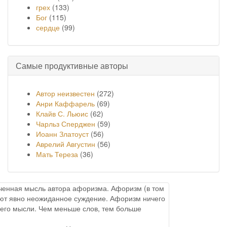
грех
(133)
Бог
(115)
сердце
(99)
Самые продуктивные авторы
Автор неизвестен
(272)
Анри Каффарель
(69)
Клайв С. Льюис
(62)
Чарльз Сперджен
(59)
Иоанн Златоуст
(56)
Аврелий Августин
(56)
Мать Тереза
(36)
онченная мысль автора афоризма. Афоризм (в том
меют явно неожиданное суждение. Афоризм ничего
него мысли. Чем меньше слов, тем больше