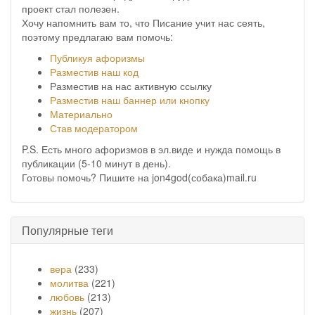
проект стал полезен.
Хочу напомнить вам то, что Писание учит нас сеять,
поэтому предлагаю вам помочь:
Публикуя афоризмы
Разместив наш код
Разместив на нас активную ссылку
Разместив наш баннер или кнопку
Материально
Став модератором
P.S. Есть много афоризмов в эл.виде и нужда помощь в
публикации (5-10 минут в день).
Готовы помочь? Пишите на jon4god(собака)mail.ru
Популярные теги
вера
(233)
молитва
(221)
любовь
(213)
жизнь
(207)