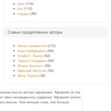
грех
(133)
Бог
(115)
сердце
(99)
Самые продуктивные авторы
Автор неизвестен
(272)
Анри Каффарель
(69)
Клайв С. Льюис
(62)
Чарльз Сперджен
(59)
Иоанн Златоуст
(56)
Аврелий Августин
(56)
Мать Тереза
(36)
онченная мысль автора афоризма. Афоризм (в том
меют явно неожиданное суждение. Афоризм ничего
него мысли. Чем меньше слов, тем больше