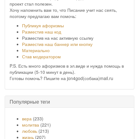
проект стал полезен.
Хочу напомнить вам то, что Писание учит нас сеять,
поэтому предлагаю вам помочь:
Публикуя афоризмы
Разместив наш код
Разместив на нас активную ссылку
Разместив наш баннер или кнопку
Материально
Став модератором
P.S. Есть много афоризмов в эл.виде и нужда помощь в
публикации (5-10 минут в день).
Готовы помочь? Пишите на jon4god(собака)mail.ru
Популярные теги
вера
(233)
молитва
(221)
любовь
(213)
жизнь
(207)