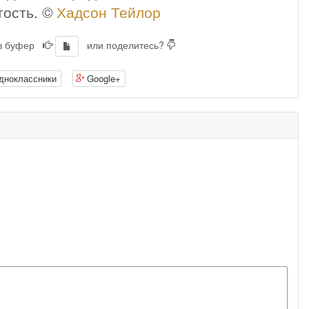
тость. ©
Хадсон Тейлор
 в буфер
или поделитесь?
дноклассники
Google+