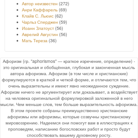
Автор неизвестен
(272)
Анри Каффарель
(69)
Клайв С. Льюис
(62)
Чарльз Сперджен
(59)
Иоанн Златоуст
(56)
Аврелий Августин
(56)
Мать Тереза
(36)
Афоризм (гр. "aphorismos" — краткое изречение, определение) -
это оригинальная и обобщённая, глубокая и законченная мысль
автора афоризма. Афоризм (в том числе и христианские)
формулируются в краткой и четкой форме, и отличаются тем, что
очень выразительны и имеют явно неожиданное суждение.
Афоризм ничего не аргументирует или доказывает, а воздействует
на человека оригинальной формулировкой заложенной в него
мысли. Чем меньше слов, тем больше выразительность афоризма.
В этом проекте собраны преимущественно христианские
афоризмы или афоризмы, которые созвучны христианскому
мировоззрению. Надеемся они помогут вам в иллюстрациях к
проповедям, написанию богословских работ и просто будут
способствовать вашему духовному росту.