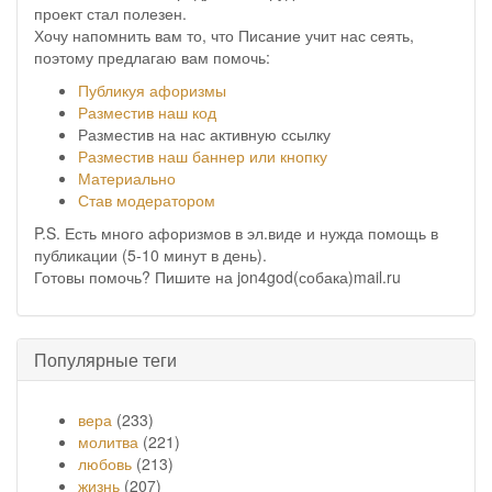
проект стал полезен.
Хочу напомнить вам то, что Писание учит нас сеять,
поэтому предлагаю вам помочь:
Публикуя афоризмы
Разместив наш код
Разместив на нас активную ссылку
Разместив наш баннер или кнопку
Материально
Став модератором
P.S. Есть много афоризмов в эл.виде и нужда помощь в
публикации (5-10 минут в день).
Готовы помочь? Пишите на jon4god(собака)mail.ru
Популярные теги
вера
(233)
молитва
(221)
любовь
(213)
жизнь
(207)