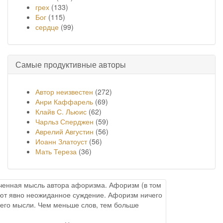
грех
(133)
Бог
(115)
сердце
(99)
Самые продуктивные авторы
Автор неизвестен
(272)
Анри Каффарель
(69)
Клайв С. Льюис
(62)
Чарльз Сперджен
(59)
Аврелий Августин
(56)
Иоанн Златоуст
(56)
Мать Тереза
(36)
онченная мысль автора афоризма. Афоризм (в том
меют явно неожиданное суждение. Афоризм ничего
него мысли. Чем меньше слов, тем больше