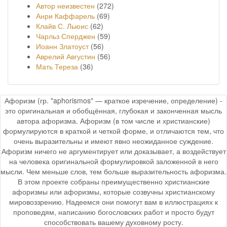
Автор неизвестен
(272)
Анри Каффарель
(69)
Клайв С. Льюис
(62)
Чарльз Сперджен
(59)
Иоанн Златоуст
(56)
Аврелий Августин
(56)
Мать Тереза
(36)
Афоризм (гр. "aphorismos" — краткое изречение, определение) -
это оригинальная и обобщённая, глубокая и законченная мысль
автора афоризма. Афоризм (в том числе и христианские)
формулируются в краткой и четкой форме, и отличаются тем, что
очень выразительны и имеют явно неожиданное суждение.
Афоризм ничего не аргументирует или доказывает, а воздействует
на человека оригинальной формулировкой заложенной в него
мысли. Чем меньше слов, тем больше выразительность афоризма.
В этом проекте собраны преимущественно христианские
афоризмы или афоризмы, которые созвучны христианскому
мировоззрению. Надеемся они помогут вам в иллюстрациях к
проповедям, написанию богословских работ и просто будут
способствовать вашему духовному росту.