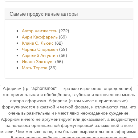
Самые продуктивные авторы
Автор неизвестен
(272)
Анри Каффарель
(69)
Клайв С. Льюис
(62)
Чарльз Сперджен
(59)
Аврелий Августин
(56)
Иоанн Златоуст
(56)
Мать Тереза
(36)
Афоризм (гр. "aphorismos" — краткое изречение, определение) -
это оригинальная и обобщённая, глубокая и законченная мысль
автора афоризма. Афоризм (в том числе и христианские)
формулируются в краткой и четкой форме, и отличаются тем, что
очень выразительны и имеют явно неожиданное суждение.
Афоризм ничего не аргументирует или доказывает, а воздействует
на человека оригинальной формулировкой заложенной в него
мысли. Чем меньше слов, тем больше выразительность афоризма.
В этом проекте собраны преимущественно христианские