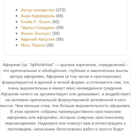
Автор неизвестен
(272)
Анри Каффарель
(69)
Клайв С. Льюис
(62)
Чарльз Сперджен
(59)
Иоанн Златоуст
(56)
Аврелий Августин
(56)
Мать Тереза
(36)
Афоризм (гр. "aphorismos" — краткое изречение, определение) -
это оригинальная и обобщённая, глубокая и законченная мысль
автора афоризма. Афоризм (в том числе и христианские)
формулируются в краткой и четкой форме, и отличаются тем, что
очень выразительны и имеют явно неожиданное суждение.
Афоризм ничего не аргументирует или доказывает, а воздействует
на человека оригинальной формулировкой заложенной в него
мысли. Чем меньше слов, тем больше выразительность афоризма.
В этом проекте собраны преимущественно христианские
афоризмы или афоризмы, которые созвучны христианскому
мировоззрению. Надеемся они помогут вам в иллюстрациях к
проповедям, написанию богословских работ и просто будут