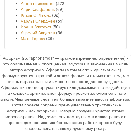
Автор неизвестен
(272)
Анри Каффарель
(69)
Клайв С. Льюис
(62)
Чарльз Сперджен
(59)
Иоанн Златоуст
(56)
Аврелий Августин
(56)
Мать Тереза
(36)
Афоризм (гр. "aphorismos" — краткое изречение, определение) -
это оригинальная и обобщённая, глубокая и законченная мысль
автора афоризма. Афоризм (в том числе и христианские)
формулируются в краткой и четкой форме, и отличаются тем, что
очень выразительны и имеют явно неожиданное суждение.
Афоризм ничего не аргументирует или доказывает, а воздействует
на человека оригинальной формулировкой заложенной в него
мысли. Чем меньше слов, тем больше выразительность афоризма.
В этом проекте собраны преимущественно христианские
афоризмы или афоризмы, которые созвучны христианскому
мировоззрению. Надеемся они помогут вам в иллюстрациях к
проповедям, написанию богословских работ и просто будут
способствовать вашему духовному росту.