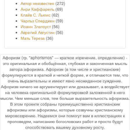
Автор неизвестен
(272)
Анри Каффарель
(69)
Клайв С. Льюис
(62)
Чарльз Сперджен
(59)
Иоанн Златоуст
(56)
Аврелий Августин
(56)
Мать Тереза
(36)
Афоризм (гр. "aphorismos" — краткое изречение, определение) -
это оригинальная и обобщённая, глубокая и законченная мысль
автора афоризма. Афоризм (в том числе и христианские)
формулируются в краткой и четкой форме, и отличаются тем, что
очень выразительны и имеют явно неожиданное суждение.
Афоризм ничего не аргументирует или доказывает, а воздействует
на человека оригинальной формулировкой заложенной в него
мысли. Чем меньше слов, тем больше выразительность афоризма.
В этом проекте собраны преимущественно христианские
афоризмы или афоризмы, которые созвучны христианскому
мировоззрению. Надеемся они помогут вам в иллюстрациях к
проповедям, написанию богословских работ и просто будут
способствовать вашему духовному росту.