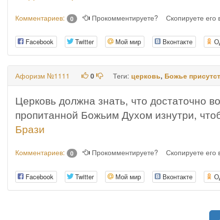
Комментариев:
Прокомментируете?
Скопируете его
0
Facebook
Twitter
Мой мир
Вконтакте
О
Афоризм №1111
0
Теги:
церковь
,
Божье присутс
Церковь должна знать, что достаточно во
пропитанной Божьим Духом изнутри, чтоб
Брази
Комментариев:
Прокомментируете?
Скопируете его
0
Facebook
Twitter
Мой мир
Вконтакте
О