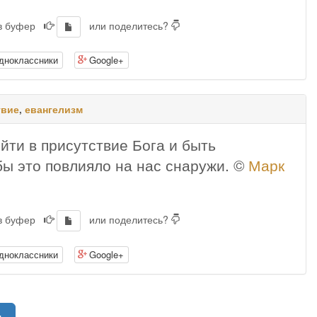
 в буфер
или поделитесь?
дноклассники
Google+
твие
,
евангелизм
йти в присутствие Бога и быть
ы это повлияло на нас снаружи. ©
Марк
 в буфер
или поделитесь?
дноклассники
Google+