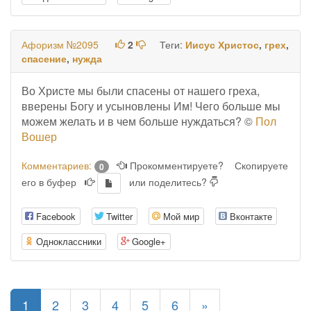
Афоризм №2095
2
Теги:
Иисус Христос
,
грех
,
спасение
,
нужда
Во Христе мы были спасены от нашего греха,
вверены Богу и усыновлены Им! Чего больше мы
можем желать и в чем больше нуждаться? ©
Пол
Вошер
Комментариев:
Прокомментируете?
Скопируете
0
его в буфер
или поделитесь?
Facebook
Twitter
Мой мир
Вконтакте
Одноклассники
Google+
(current)
1
2
3
4
5
6
»