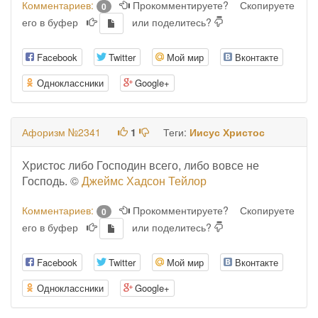
Комментариев:
Прокомментируете?
Скопируете
0
его в буфер
или поделитесь?
Facebook
Twitter
Мой мир
Вконтакте
Одноклассники
Google+
Афоризм №2341
1
Теги:
Иисус Христос
Христос либо Господин всего, либо вовсе не
Господь. ©
Джеймс Хадсон Тейлор
Комментариев:
Прокомментируете?
Скопируете
0
его в буфер
или поделитесь?
Facebook
Twitter
Мой мир
Вконтакте
Одноклассники
Google+