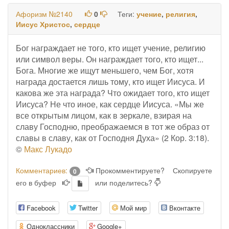
Афоризм №2140
0
Теги:
учение
,
религия
,
Иисус Христос
,
сердце
Бог награждает не того, кто ищет учение, религию
или символ веры. Он награждает того, кто ищет...
Бога. Многие же ищут меньшего, чем Бог, хотя
награда достается лишь тому, кто ищет Иисуса. И
какова же эта награда? Что ожидает того, кто ищет
Иисуса? Не что иное, как сердце Иисуса. «Мы же
все открытым лицом, как в зеркале, взирая на
славу Господню, преображаемся в тот же образ от
славы в славу, как от Господня Духа» (2 Кор. 3:18).
©
Макс Лукадо
Комментариев:
Прокомментируете?
Скопируете
0
его в буфер
или поделитесь?
Facebook
Twitter
Мой мир
Вконтакте
Одноклассники
Google+