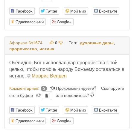
Facebook
Twitter
Мой мир
Вконтакте
Одноклассники
Google+
Афоризм №1674
0
Теги:
духовные дары
,
пророчество
,
истина
Очевидно, Бог ниспослал дар пророчества с той
целью, чтобы помочь народу Божьему оставаться в
истине. ©
Моррис Венден
Комментариев:
Прокомментируете?
Скопируете
0
его в буфер
или поделитесь?
Facebook
Twitter
Мой мир
Вконтакте
Одноклассники
Google+