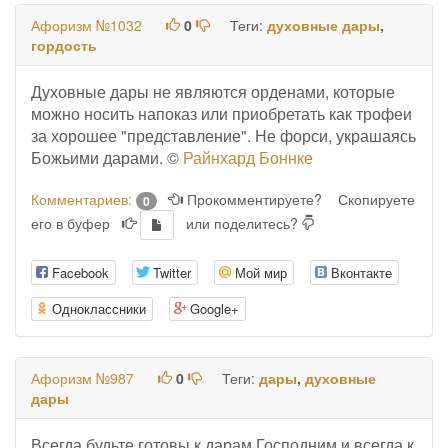
Афоризм №1032
0
Теги:
духовные дары
,
гордость
Духовные дары не являются орденами, которые
можно носить напоказ или приобретать как трофеи
за хорошее "представление". Не форси, украшаясь
Божьими дарами. ©
Райнхард Боннке
Комментариев:
Прокомментируете?
Скопируете
0
его в буфер
или поделитесь?
Facebook
Twitter
Мой мир
Вконтакте
Одноклассники
Google+
Афоризм №987
0
Теги:
дары
,
духовные
дары
Всегда будьте готовы к дарам Господним и всегда к