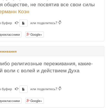
 обществе, не посвятив все свои силы
ерманн Коэн
 в буфер
или поделитесь?
дноклассники
Google+
реживания
либо религиозные переживания, какие-
й воли с волей и действием Духа
 в буфер
или поделитесь?
дноклассники
Google+