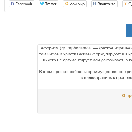
Facebook
Twitter
Мой мир
Вконтакте
О
Афоризм (гр. "aphorismos" — краткое изречен
том числе и христианские) формулируются в к
ничего не аргументирует или доказывает, а
В этом проекте собраны преимущественно хри
в иллюстрациях к пропове
О пр