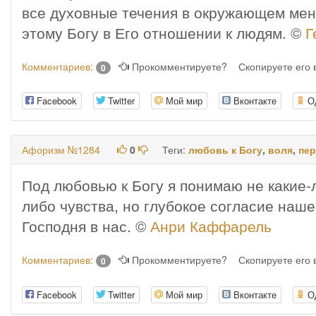
все духовные течения в окружающем меня
этому Богу в Его отношении к людям. ©
Г
Комментариев:
Прокомментируете?
Скопируете его
0
Facebook
Twitter
Мой мир
Вконтакте
О
Афоризм №1284
0
Теги:
любовь к Богу
,
воля
,
пе
Под любовью к Богу я понимаю не какие-
либо чувства, но глубокое согласие наше
Господня в нас. ©
Анри Каффарель
Комментариев:
Прокомментируете?
Скопируете его
0
Facebook
Twitter
Мой мир
Вконтакте
О