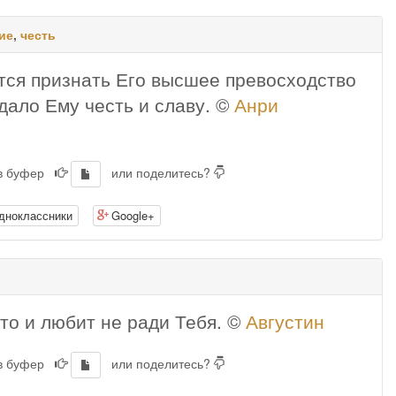
ие
,
честь
тся признать Его высшее превосходство
дало Ему честь и славу. ©
Анри
 в буфер
или поделитесь?
дноклассники
Google+
то и любит не ради Тебя. ©
Августин
 в буфер
или поделитесь?