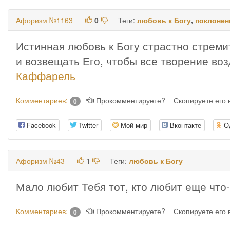
Афоризм №1163
0
Теги:
любовь к Богу
,
поклонен
Истинная любовь к Богу страстно стреми
и возвещать Его, чтобы все творение воз
Каффарель
Комментариев:
Прокомментируете?
Скопируете его
0
Facebook
Twitter
Мой мир
Вконтакте
О
Афоризм №43
1
Теги:
любовь к Богу
Мало любит Тебя тот, кто любит еще что-
Комментариев:
Прокомментируете?
Скопируете его
0