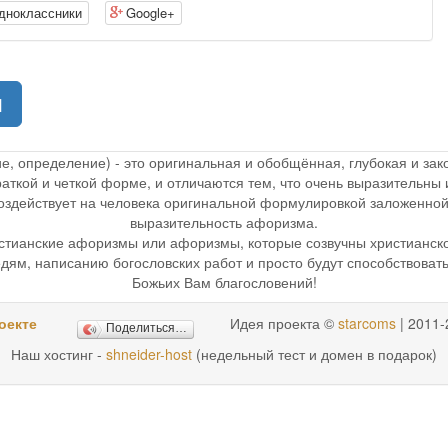
дноклассники
Google+
(current)
1
ие, определение) - это оригинальная и обобщённая, глубокая и з
раткой и четкой форме, и отличаются тем, что очень выразительн
 воздействует на человека оригинальной формулировкой заложенной
выразительность афоризма.
стианские афоризмы или афоризмы, которые созвучны христианск
дям, написанию богословских работ и просто будут способствоват
Божьих Вам благословений!
оекте
Идея проекта ©
starcoms
| 2011-
Поделиться…
Наш хостинг -
shneider-host
(недельный тест и домен в подарок)