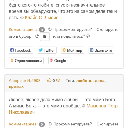
будто кого-то любите, спустя незначительное
время вы обнаружите, что это на самом деле так и
есть. ©
Клайв С. Льюис
Комментариев:
Прокомментируете?
Скопируете
0
его в буфер
или поделитесь?
Facebook
Twitter
Мой мир
Вконтакте
Одноклассники
Google+
Афоризм №2908
0
Теги:
любовь
,
дела
,
промах
Любое, любое дело мимо любви — это мимо Бога.
А мимо Бога — это мимо вообще. ©
Мамонов Петр
Николаевич
Комментариев:
Прокомментируете?
Скопируете
0