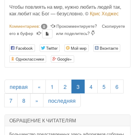
Чтобы повлиять на мир, нужно любить людей так,
как любит нас Бог — безусловно. ©
Крис Ходжес
Комментариев:
Прокомментируете?
Скопируете
0
его в буфер
или поделитесь?
Facebook
Twitter
Мой мир
Вконтакте
Одноклассники
Google+
(current)
первая
«
1
2
3
4
5
6
7
8
»
последняя
ОБРАЩЕНИЕ К ЧИТАТЕЛЯМ
Большинство представленных здесь афоризмов собраны