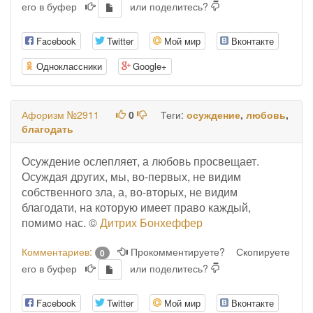
его в буфер
или поделитесь?
Facebook
Twitter
Мой мир
Вконтакте
Одноклассники
Google+
Афоризм №2911
0
Теги:
осуждение
,
любовь
,
благодать
Осуждение ослепляет, а любовь просвещает.
Осуждая других, мы, во-первых, не видим
собственного зла, а, во-вторых, не видим
благодати, на которую имеет право каждый,
помимо нас. ©
Дитрих Бонхеффер
Комментариев:
Прокомментируете?
Скопируете
0
его в буфер
или поделитесь?
Facebook
Twitter
Мой мир
Вконтакте