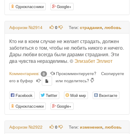
Одноклассники
Google+
Афоризм №2914
0
Теги:
страдания
,
любовь
Кто ни в коем случае не желает страдать, должен
заботиться о том, чтобы не любить никого и ничего.
Дары любви всегда были дарами страдания. Эти
два чувства неразделимы. ©
Элизабет Эллиот
Комментариев:
Прокомментируете?
Скопируете
0
его в буфер
или поделитесь?
Facebook
Twitter
Мой мир
Вконтакте
Одноклассники
Google+
Афоризм №2922
0
Теги:
изменения
,
любовь