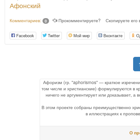
Афонский
Комментариев:
Прокомментируете?
Скопируете его
0
Facebook
Twitter
Мой мир
Вконтакте
О
Афоризм (гр. "aphorismos" — краткое изречен
том числе и христианские) формулируются в к
ничего не аргументирует или доказывает, а
В этом проекте собраны преимущественно хри
в иллюстрациях к пропове
О пр