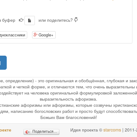
 в буфер
или поделитесь?
дноклассники
Google+
(current)
1
ие, определение) - это оригинальная и обобщённая, глубокая и з
раткой и четкой форме, и отличаются тем, что очень выразительн
 воздействует на человека оригинальной формулировкой заложенной
выразительность афоризма.
стианские афоризмы или афоризмы, которые созвучны христианск
дям, написанию богословских работ и просто будут способствоват
Божьих Вам благословений!
оекте
Идея проекта ©
starcoms
| 2011-
Поделиться…