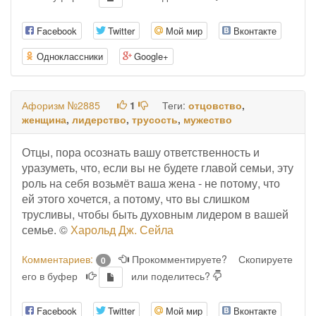
Facebook
Twitter
Мой мир
Вконтакте
Одноклассники
Google+
Афоризм №2885
1
Теги:
отцовство
,
женщина
,
лидерство
,
трусость
,
мужество
Отцы, пора осознать вашу ответственность и
уразуметь, что, если вы не будете главой семьи, эту
роль на себя возьмёт ваша жена - не потому, что
ей этого хочется, а потому, что вы слишком
трусливы, чтобы быть духовным лидером в вашей
семье. ©
Харольд Дж. Сейла
Комментариев:
Прокомментируете?
Скопируете
0
его в буфер
или поделитесь?
Facebook
Twitter
Мой мир
Вконтакте