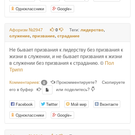
Одноклассники
Google+
Афоризм №2947
0
Теги:
лидерство
,
служение
,
призвание
,
страдание
Не бывает призвания к лидерству без призвания к
жизни в служении, и не бывает призвания к жизни
в служении без призвания к страданию. ©
Пол
Трипп
Комментариев:
Прокомментируете?
Скопируете
0
его в буфер
или поделитесь?
Facebook
Twitter
Мой мир
Вконтакте
Одноклассники
Google+