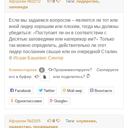
Афоризм №2212
0
Теги:
лидерство
,
заповеди
Если мы задаемся вопросом – является ли тот или
иной лидер хорошим или плохим, тогда мы должны
убедиться: «Поступает ли он в соответствии с
Десятью заповедями или наперекор им?» Только
так можно определить, действительно ли этот
лидер посланник свыше или он очередной Сталин.
©
Исаак Башевис Сингер
Комментариев:
Прокомментируете?
Скопируете
0
его в буфер
или поделитесь?
Facebook
Twitter
Мой мир
Вконтакте
Одноклассники
Google+
Афоризм №2205
0
Теги:
служение
,
лидерство
,
посвящение