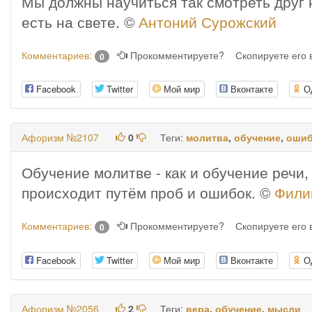
Мы должны научиться так смотреть друг н
есть на свете. ©
Антоний Сурожский
Комментариев:
Прокомментируете?
Скопируете его
0
Facebook
Twitter
Мой мир
Вконтакте
О
Афоризм №2107
0
Теги:
молитва
,
обучение
,
ошиб
Обучение молитве - как и обучение речи,
происходит путём проб и ошибок. ©
Фили
Комментариев:
Прокомментируете?
Скопируете его
0
Facebook
Twitter
Мой мир
Вконтакте
О
Афоризм №2056
2
Теги:
вера
,
обучение
,
мысли