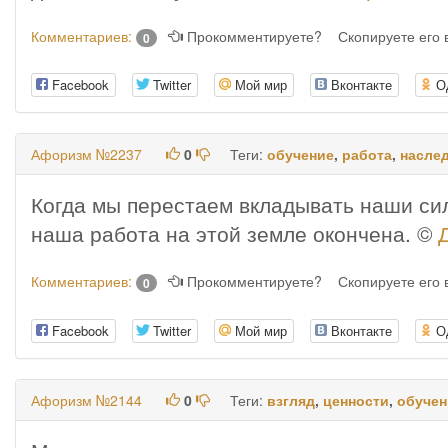
Комментариев:
Прокомментируете?
Скопируете его
0
Facebook
Twitter
Мой мир
Вконтакте
О
Афоризм №2237
0
Теги:
обучение
,
работа
,
насле
Когда мы перестаем вкладывать наши сил
наша работа на этой земле окончена. ©
Комментариев:
Прокомментируете?
Скопируете его
0
Facebook
Twitter
Мой мир
Вконтакте
О
Афоризм №2144
0
Теги:
взгляд
,
ценности
,
обучен