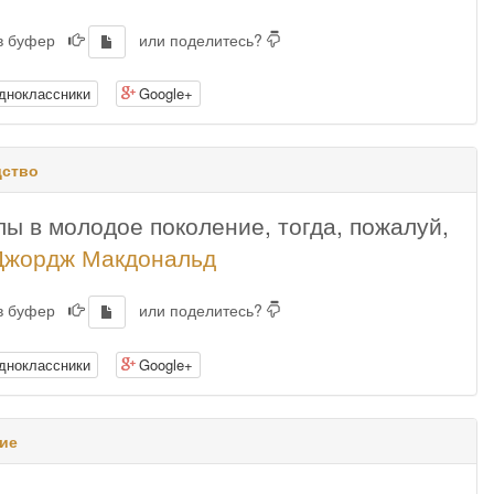
 в буфер
или поделитесь?
дноклассники
Google+
дство
ы в молодое поколение, тогда, пожалуй,
Джордж Макдональд
 в буфер
или поделитесь?
дноклассники
Google+
ие