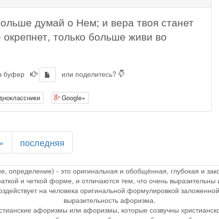
больше думай о Нем; и вера твоя станет
 окрепнет, только больше живи во
 в буфер
или поделитесь?
дноклассники
Google+
»
последняя
ие, определение) - это оригинальная и обобщённая, глубокая и з
раткой и четкой форме, и отличаются тем, что очень выразительн
 воздействует на человека оригинальной формулировкой заложенной
выразительность афоризма.
стианские афоризмы или афоризмы, которые созвучны христианск