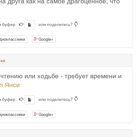
а друга как на самое драгоценное, что
 в буфер
или поделитесь?
дноклассники
Google+
ки
 чтению или ходьбе - требует времени и
п Янси
 в буфер
или поделитесь?
дноклассники
Google+