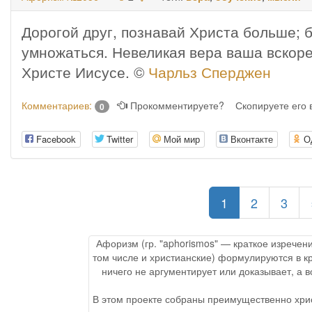
Дорогой друг, познавай Христа больше; 
умножаться. Невеликая вера ваша вскоре
Христе Иисусе. ©
Чарльз Сперджен
Комментариев:
Прокомментируете?
Скопируете его
0
Facebook
Twitter
Мой мир
Вконтакте
О
(current)
1
2
3
Афоризм (гр. "aphorismos" — краткое изречен
том числе и христианские) формулируются в к
ничего не аргументирует или доказывает, а
В этом проекте собраны преимущественно хри