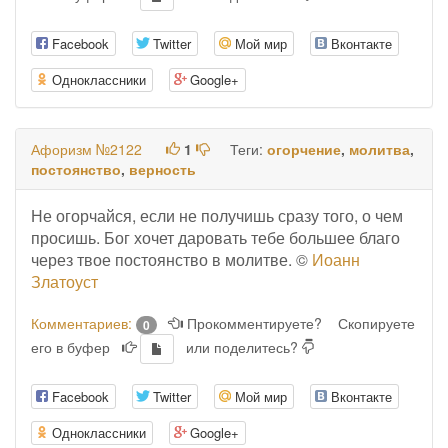
Facebook
Twitter
Мой мир
Вконтакте
Одноклассники
Google+
Афоризм №2122
1
Теги:
огорчение
,
молитва
,
постоянство
,
верность
Не огорчайся, если не получишь сразу того, о чем
просишь. Бог хочет даровать тебе большее благо
через твое постоянство в молитве. ©
Иоанн
Златоуст
Комментариев:
Прокомментируете?
Скопируете
0
его в буфер
или поделитесь?
Facebook
Twitter
Мой мир
Вконтакте
Одноклассники
Google+