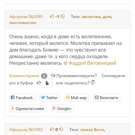
Афоризм №2090
-1
Теги:
молитва
,
дом
,
постоянство
Очень важно, когда в доме есть молитвенник,
человек, который молится. Молитва призывает на
дом благодать Божию — это чувствуют все
домашние, даже те, у кого сердца охладели.
Непрестанно молитесь. ©
Фаддей Витовницкий
Комментариев:
Прокомментируете?
Скопируете
0
его в буфер
или поделитесь?
Facebook
Twitter
Мой мир
Вконтакте
Одноклассники
Google+
Афоризм №1052
0
Теги:
поиск Бога
,