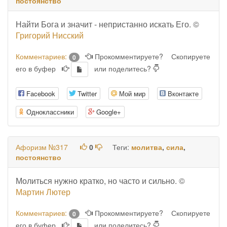
постоянство
Найти Бога и значит - непристанно искать Его. ©
Григорий Нисский
Комментариев:
Прокомментируете?
Скопируете
0
его в буфер
или поделитесь?
Facebook
Twitter
Мой мир
Вконтакте
Одноклассники
Google+
Афоризм №317
0
Теги:
молитва
,
сила
,
постоянство
Молиться нужно кратко, но часто и сильно. ©
Мартин Лютер
Комментариев:
Прокомментируете?
Скопируете
0
его в буфер
или поделитесь?