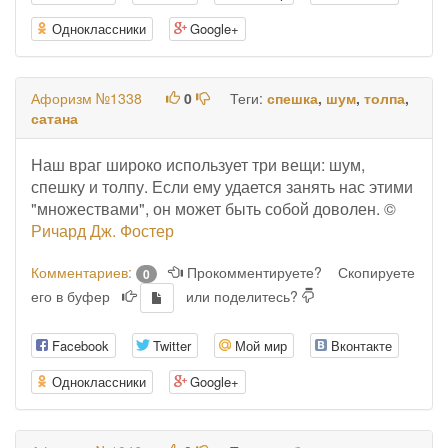
Одноклассники
Google+
Афоризм №1338
0
Теги:
спешка
,
шум
,
толпа
,
сатана
Наш враг широко использует три вещи: шум,
спешку и толпу. Если ему удается занять нас этими
"множествами", он может быть собой доволен. ©
Ричард Дж. Фостер
Комментариев:
Прокомментируете?
Скопируете
0
его в буфер
или поделитесь?
Facebook
Twitter
Мой мир
Вконтакте
Одноклассники
Google+