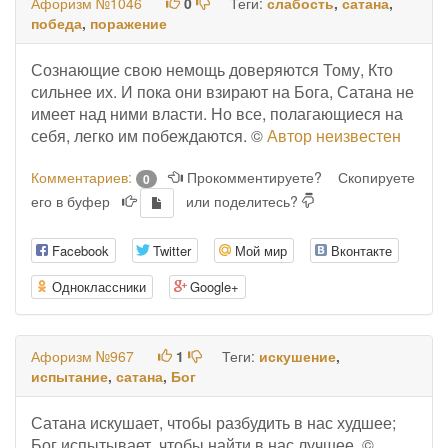
Афоризм №1046
0
Теги:
слабость
,
сатана
,
победа
,
поражение
Сознающие свою немощь доверяются Тому, Кто
сильнее их. И пока они взирают на Бога, Сатана не
имеет над ними власти. Но все, полагающиеся на
себя, легко им побеждаются. ©
Автор неизвестен
Комментариев:
Прокомментируете?
Скопируете
0
его в буфер
или поделитесь?
Facebook
Twitter
Мой мир
Вконтакте
Одноклассники
Google+
Афоризм №967
1
Теги:
искушение
,
испытание
,
сатана
,
Бог
Сатана искушает, чтобы разбудить в нас худшее;
Бог испытывает, чтобы найти в нас лучшее. ©