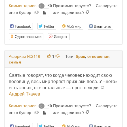
Комментариев:
Прокомментируете?
Скопируете
0
его в буфер
или поделитесь?
Facebook
Twitter
Мой мир
Вконтакте
Одноклассники
Google+
Афоризм №2116
1
Теги:
брак
,
отношения
,
семья
Святые говорят, что когда человек находит свою
половину, весь мир теряет признаки пола. У «него»
есть «она», все остальные — просто люди. ©
Андрей Ткачев
Комментариев:
Прокомментируете?
Скопируете
0
его в буфер
или поделитесь?
Facebook
Twitter
Мой мир
Вконтакте