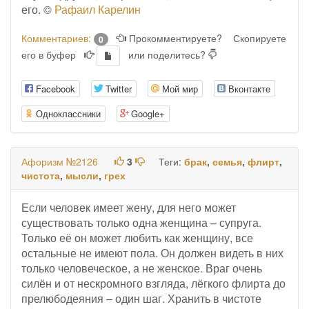
его. ©
Рафаил Карелин
Комментариев:
Прокомментируете?
Скопируете
0
его в буфер
или поделитесь?
Facebook
Twitter
Мой мир
Вконтакте
Одноклассники
Google+
Афоризм №2126
3
Теги:
брак
,
семья
,
флирт
,
чистота
,
мысли
,
грех
Если человек имеет жену, для него может
существовать только одна женщина – супруга.
Только её он может любить как женщину, все
остальные не имеют пола. Он должен видеть в них
только человеческое, а не женское. Враг очень
силён и от нескромного взгляда, лёгкого флирта до
прелюбодеяния – один шаг. Хранить в чистоте