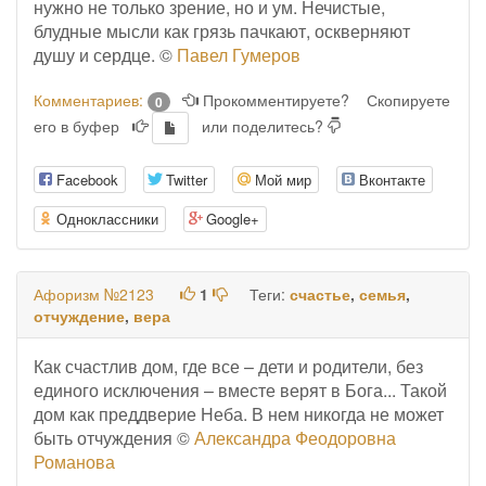
нужно не только зрение, но и ум. Нечистые,
блудные мысли как грязь пачкают, оскверняют
душу и сердце. ©
Павел Гумеров
Комментариев:
Прокомментируете?
Скопируете
0
его в буфер
или поделитесь?
Facebook
Twitter
Мой мир
Вконтакте
Одноклассники
Google+
Афоризм №2123
1
Теги:
счастье
,
семья
,
отчуждение
,
вера
Как счастлив дом, где все – дети и родители, без
единого исключения – вместе верят в Бога... Такой
дом как преддверие Неба. В нем никогда не может
быть отчуждения ©
Александра Феодоровна
Романова