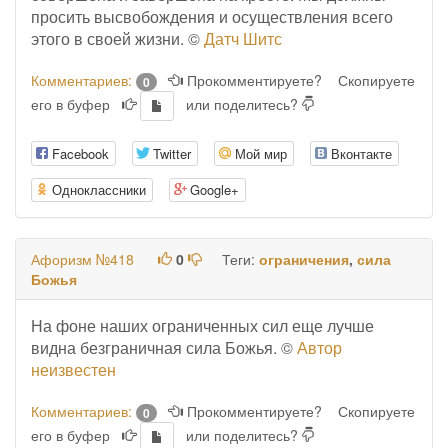
просить высвобождения и осуществления всего
этого в своей жизни. ©
Датч Шитс
Комментариев:
Прокомментируете?
Скопируете
0
его в буфер
или поделитесь?
Facebook
Twitter
Мой мир
Вконтакте
Одноклассники
Google+
Афоризм №418
0
Теги:
ограничения
,
сила
Божья
На фоне наших ограниченных сил еще лучше
видна безграничная сила Божья. ©
Автор
неизвестен
Комментариев:
Прокомментируете?
Скопируете
0
его в буфер
или поделитесь?