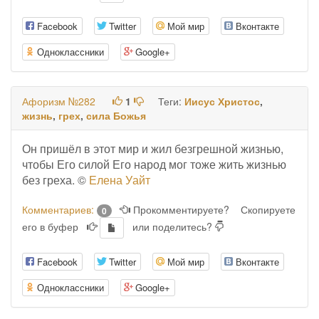
Facebook
Twitter
Мой мир
Вконтакте
Одноклассники
Google+
Афоризм №282
1
Теги:
Иисус Христос
,
жизнь
,
грех
,
сила Божья
Он пришёл в этот мир и жил безгрешной жизнью,
чтобы Его силой Его народ мог тоже жить жизнью
без греха. ©
Елена Уайт
Комментариев:
Прокомментируете?
Скопируете
0
его в буфер
или поделитесь?
Facebook
Twitter
Мой мир
Вконтакте
Одноклассники
Google+