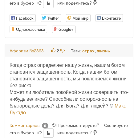
его в буфер
или поделитесь?
Facebook
Twitter
Мой мир
Вконтакте
Одноклассники
Google+
Афоризм №2363
2
Теги:
страх
,
жизнь
Когда страх определяет нашу жизнь, нашим богом
становится защищенность. Когда нашим богом
становится защищенность, мы поклоняемся жизни
без риска.
Может ли любитель покойной жизни совершить что-
нибудь великое? Способна ли осторожность на
благородные дела? Для Бога? Для людей? ©
Макс
Лукадо
Комментариев:
Прокомментируете?
Скопируете
0
его в буфер
или поделитесь?