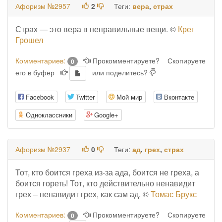
Афоризм №2957
2
Теги:
вера
,
страх
Страх — это вера в неправильные вещи. ©
Крег
Грошел
Комментариев:
Прокомментируете?
Скопируете
0
его в буфер
или поделитесь?
Facebook
Twitter
Мой мир
Вконтакте
Одноклассники
Google+
Афоризм №2937
0
Теги:
ад
,
грех
,
страх
Тот, кто боится греха из-за ада, боится не греха, а
боится гореть! Тот, кто действительно ненавидит
грех – ненавидит грех, как сам ад. ©
Томас Брукс
Комментариев:
Прокомментируете?
Скопируете
0