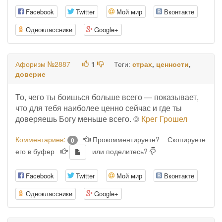
Facebook
Twitter
Мой мир
Вконтакте
Одноклассники
Google+
Афоризм №2887
1
Теги:
страх
,
ценности
,
доверие
То, чего ты боишься больше всего — показывает,
что для тебя наиболее ценно сейчас и где ты
доверяешь Богу меньше всего. ©
Крег Грошел
Комментариев:
Прокомментируете?
Скопируете
0
его в буфер
или поделитесь?
Facebook
Twitter
Мой мир
Вконтакте
Одноклассники
Google+