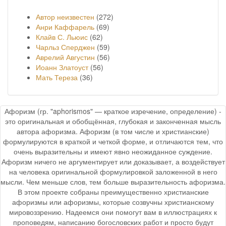
Автор неизвестен
(272)
Анри Каффарель
(69)
Клайв С. Льюис
(62)
Чарльз Сперджен
(59)
Аврелий Августин
(56)
Иоанн Златоуст
(56)
Мать Тереза
(36)
Афоризм (гр. "aphorismos" — краткое изречение, определение) -
это оригинальная и обобщённая, глубокая и законченная мысль
автора афоризма. Афоризм (в том числе и христианские)
формулируются в краткой и четкой форме, и отличаются тем, что
очень выразительны и имеют явно неожиданное суждение.
Афоризм ничего не аргументирует или доказывает, а воздействует
на человека оригинальной формулировкой заложенной в него
мысли. Чем меньше слов, тем больше выразительность афоризма.
В этом проекте собраны преимущественно христианские
афоризмы или афоризмы, которые созвучны христианскому
мировоззрению. Надеемся они помогут вам в иллюстрациях к
проповедям, написанию богословских работ и просто будут