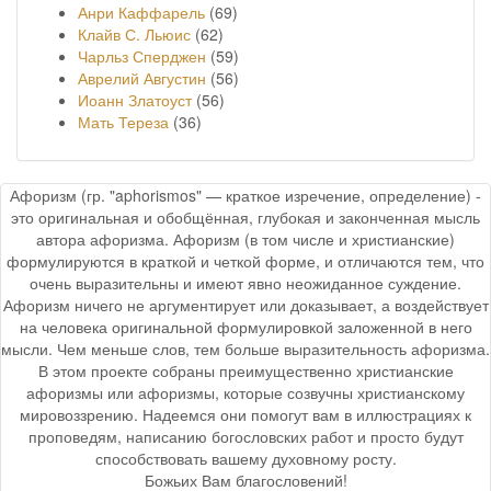
Анри Каффарель
(69)
Клайв С. Льюис
(62)
Чарльз Сперджен
(59)
Аврелий Августин
(56)
Иоанн Златоуст
(56)
Мать Тереза
(36)
Афоризм (гр. "aphorismos" — краткое изречение, определение) -
это оригинальная и обобщённая, глубокая и законченная мысль
автора афоризма. Афоризм (в том числе и христианские)
формулируются в краткой и четкой форме, и отличаются тем, что
очень выразительны и имеют явно неожиданное суждение.
Афоризм ничего не аргументирует или доказывает, а воздействует
на человека оригинальной формулировкой заложенной в него
мысли. Чем меньше слов, тем больше выразительность афоризма.
В этом проекте собраны преимущественно христианские
афоризмы или афоризмы, которые созвучны христианскому
мировоззрению. Надеемся они помогут вам в иллюстрациях к
проповедям, написанию богословских работ и просто будут
способствовать вашему духовному росту.
Божьих Вам благословений!