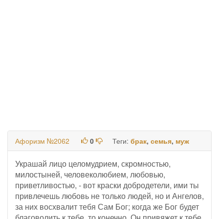
Афоризм №2062
0
Теги:
брак
,
семья
,
муж
Украшай лицо целомудрием, скромностью,
милостыней, человеколюбием, любовью,
приветливостью, - вот краски добродетели, ими ты
привлечешь любовь не только людей, но и Ангелов,
за них восхвалит тебя Сам Бог; когда же Бог будет
благоволить к тебе, то конечно, Он привяжет к тебе