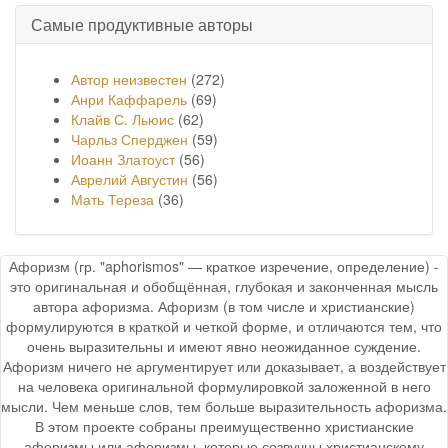
Самые продуктивные авторы
Автор неизвестен
(272)
Анри Каффарель
(69)
Клайв С. Льюис
(62)
Чарльз Сперджен
(59)
Иоанн Златоуст
(56)
Аврелий Августин
(56)
Мать Тереза
(36)
Афоризм (гр. "aphorismos" — краткое изречение, определение) -
это оригинальная и обобщённая, глубокая и законченная мысль
автора афоризма. Афоризм (в том числе и христианские)
формулируются в краткой и четкой форме, и отличаются тем, что
очень выразительны и имеют явно неожиданное суждение.
Афоризм ничего не аргументирует или доказывает, а воздействует
на человека оригинальной формулировкой заложенной в него
мысли. Чем меньше слов, тем больше выразительность афоризма.
В этом проекте собраны преимущественно христианские
афоризмы или афоризмы, которые созвучны христианскому